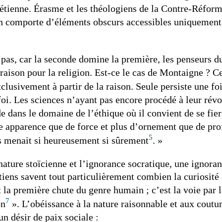
hrétienne. Érasme et les théologiens de la Contre-Réform
n comporte d’éléments obscurs accessibles uniquement pa
 pas, car la seconde domine la première, les penseurs 
raison pour la religion. Est-ce le cas de Montaigne ? C
clusivement à partir de la raison. Seule persiste une fo
 foi. Les sciences n’ayant pas encore procédé à leur rév
de dans le domaine de l’éthique où il convient de se fier
e apparence que de force et plus d’ornement que de pro
5
us menait si heureusement si sûrement
. »
 nature stoïcienne et l’ignorance socratique, une ignoran
étiens savent tout particulièrement combien la curiosité
t la première chute du genre humain ; c’est la voie par l
7
on
». L’obéissance à la nature raisonnable et aux cout
un désir de paix sociale :