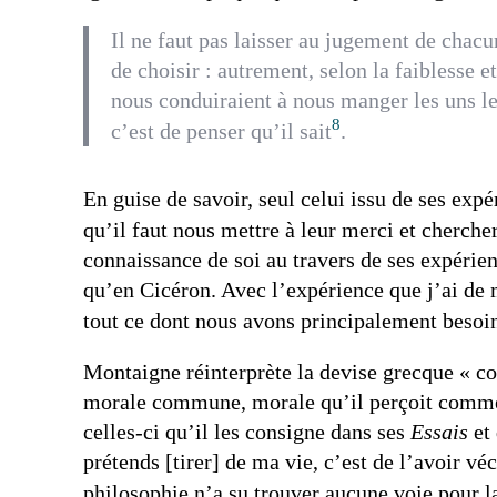
Il ne faut pas laisser au jugement de chacun 
de choisir : autrement, selon la faiblesse e
nous conduiraient à nous manger les uns le
8
c’est de penser qu’il sait
.
En guise de savoir, seul celui issu de ses exp
qu’il faut nous mettre à leur merci et cherche
connaissance de soi au travers de ses expéri
qu’en Cicéron. Avec l’expérience que j’ai de 
tout ce dont nous avons principalement besoi
Montaigne réinterprète la devise grecque « c
morale commune, morale qu’il perçoit comme é
celles-ci qu’il les consigne dans ses
Essais
et 
prétends [tirer] de ma vie, c’est de l’avoir v
philosophie n’a su trouver aucune voie pour l