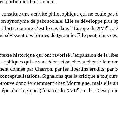
n particulier leur société.
 constitue une activité philosophique qui ne coule pas d
union synonyme de paix sociale. Elle se développe plus 
e
nt forts, comme c’est le cas dans l’Europe du XVI
au 
 où sévissent des formes de tyrannie. Elle peut, dans ces
ntexte historique qui ont favorisé l’expansion de la li
losophiques qui se succèdent et se chevauchent : le mo
nt donnée par Charron, par les libertins érudits, par 
onceptualisations. Signalons que la critique a toujours 
 retrouve donc évidemment chez Montaigne, mais elle s’a
e
s, épistémologiques) à partir du XVII
siècle. C’est pou