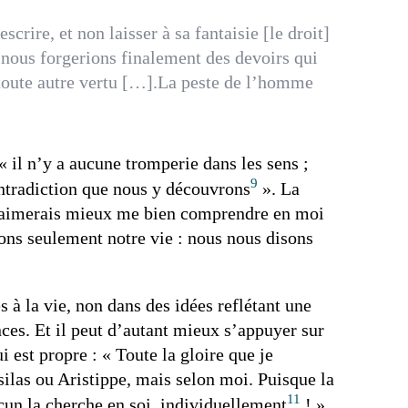
scrire, et non laisser à sa fantaisie [le droit]
us nous forgerions finalement des devoirs qui
 toute autre vertu […].La peste de l’homme
« il n’y a aucune tromperie dans les sens ;
9
contradiction que nous y découvrons
». La
 J’aimerais mieux me bien comprendre en moi
ons seulement notre vie : nous nous disons
s à la vie, non dans des idées reflétant une
es. Et il peut d’autant mieux s’appuyer sur
 est propre : « Toute la gloire que je
ésilas ou Aristippe, mais selon moi. Puisque la
11
cun la cherche en soi, individuellement
! »