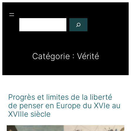
R
e
c
h
e
r
Catégorie :
Vérité
c
h
e
r
Progrès et limites de la liberté
de penser en Europe du XVIe au
XVIIIe siècle