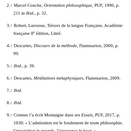
2.
↑
Marcel Conche,
Orientation philosophique,
PUF, 1990, p.
211 in
Ibid
., p. 32.
3.
↑
Robert, Larousse, Trésors de la langue Française, Académie
e
française 8
édition, Littré.
4.
↑
Descartes,
Discours de la méthode,
Flammarion, 2000, p.
99.
5.
↑
Ibid.
, p. 39.
6.
↑
Descartes,
Méditations métaphysiques
, Flammarion, 2009.
7.
↑
Ibid.
8.
↑
Ibid.
9.
↑
Comme l’a écrit Montaigne dans ses
Essais,
PUF, 2017, p.
1030: « L’admiration est le fondement de toute philosophie,
l’inquisition le progrès, l’ignorance le bout. »