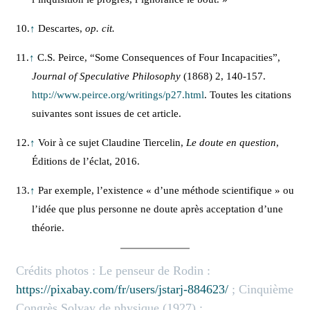
10.
↑
Descartes,
op. cit.
11.
↑
C.S. Peirce, “Some Consequences of Four Incapacities”,
Journal of Speculative Philosophy
(1868) 2, 140-157.
http://www.peirce.org/writings/p27.html
. Toutes les citations
suivantes sont issues de cet article.
12.
↑
Voir à ce sujet Claudine Tiercelin,
Le doute en question
,
Éditions de l’éclat, 2016.
13.
↑
Par exemple, l’existence « d’une méthode scientifique » ou
l’idée que plus personne ne doute après acceptation d’une
théorie.
Crédits photos : Le penseur de Rodin :
https://pixabay.com/fr/users/jstarj-884623/
; Cinquième
Congrès Solvay de physique (1927) :