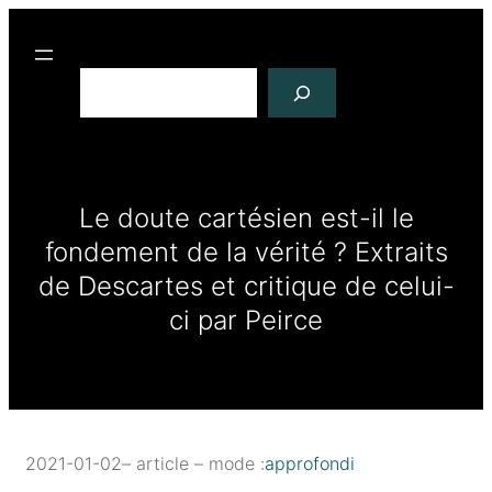
R
e
c
h
e
r
c
Le doute cartésien est-il le
h
fondement de la vérité ? Extraits
e
r
de Descartes et critique de celui-
ci par Peirce
2021-01-02
– article – mode :
approfondi