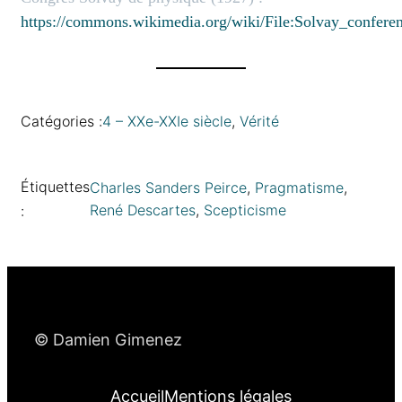
https://commons.wikimedia.org/wiki/File:Solvay_confere
Catégories :
4 – XXe-XXIe siècle
, 
Vérité
Étiquettes
Charles Sanders Peirce
, 
Pragmatisme
, 
René Descartes
, 
Scepticisme
:
© Damien Gimenez
Accueil
Mentions légales