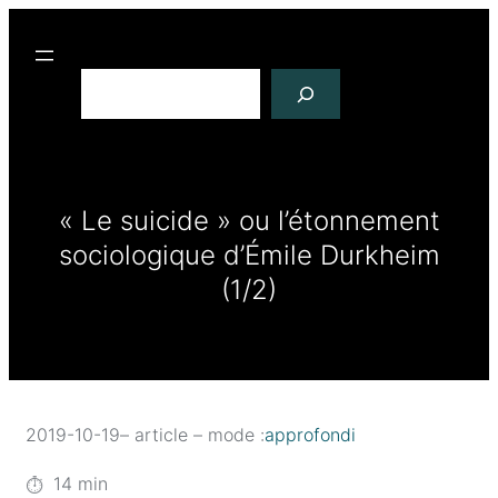
R
e
c
h
e
r
c
« Le suicide » ou l’étonnement
h
sociologique d’Émile Durkheim
e
r
(1/2)
2019-10-19
– article – mode :
approfondi
14
min