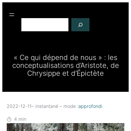
R
e
c
h
e
r
« Ce qui dépend de nous » : les
c
h
conceptualisations d’Aristote, de
e
Chrysippe et d’Épictète
r
2022-12-11
– instantané – mode :
approfondi
4
min