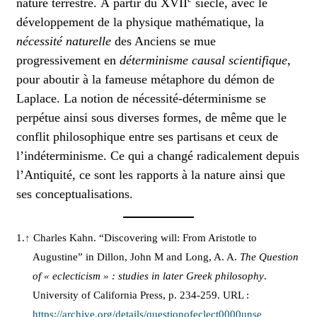
nature terrestre. À partir du XVII
siècle, avec le
développement de la physique mathématique, la
nécessité naturelle
des Anciens se mue
progressivement en
déterminisme causal scientifique
,
pour aboutir à la fameuse métaphore du démon de
Laplace. La notion de nécessité-déterminisme se
perpétue ainsi sous diverses formes, de même que le
conflit philosophique entre ses partisans et ceux de
l’indéterminisme. Ce qui a changé radicalement depuis
l’Antiquité, ce sont les rapports à la nature ainsi que
ses conceptualisations.
1.
↑
Charles Kahn. “Discovering will: From Aristotle to
Augustine” in Dillon, John M and Long, A. A.
The Question
of « eclecticism » : studies in later Greek philosophy
.
University of California Press, p. 234-259. URL :
https://archive.org/details/questionofeclect0000unse