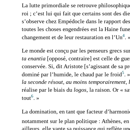
La lutte primordiale se retrouve philosophiquem
roi ; c’est lui qui fait que certains sont des 
s’observe chez Empédocle dans le rapport des é
toutes les choses engendrées est la Haine fun
4
changement et de leur restauration en l’Un
. 
Le monde est conçu par les penseurs grecs sur
ta enantia
[opposé, contraire] est celle de gue
conservée. Si, dit Aristote [s’agissant de sa pr
5
dominé par l’humide, le chaud par le froid
. 
la seconde résout, au moins temporairement, 
réalise par le biais du
logos
, la raison. Or « 
6
tout
. »
La domination, en tant que facteur d’harmonie
notamment sur le plan politique : Athènes, en
ailleurs, elle vante sa puissance qui reflète 