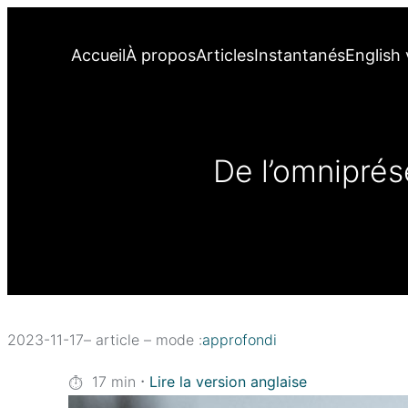
Accueil
À propos
Articles
Instantanés
English 
De l’omniprés
2023-11-17
– article – mode :
approfondi
·
17
min
Lire la version anglaise