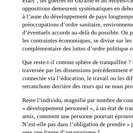
États
, les guerres en Ukraine et au Moyen-Ori
oppositions demeurent systématiques en dehor
à l’aune du développement de pays longtemps 
préoccupations d’ordre sanitaire, environnemen
d’éventuels accords au-delà du possible. On po
les contraintes économiques, se divise sur le
complémentaire des luttes d’ordre politique o
Que reste-t-il comme sphère de tranquillité ? 
traversée par les dissensions précédemment év
connectée via l’éducation, le travail ou les 
retranchons derrière des murs qui ne nous pr
Reste l’individu, magnifié par nombre de cour
« développement personnel », à un état de tra
amis, comment une personne pourrait éprouver
N’est-elle pas dans l’obligation de prendre « p
vers une forme d’antagonisme ?