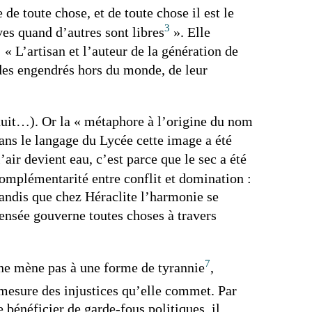
de toute chose, et de toute chose il est le
3
ves quand d’autres sont libres
». Elle
« L’artisan et l’auteur de la génération de
 des engendrés hors du monde, de leur
/nuit…). Or la « métaphore à l’origine du nom
dans le langage du Lycée cette image a été
l’air devient eau, c’est parce que le sec a été
complémentarité entre conflit et domination :
andis que chez Héraclite l’harmonie se
pensée gouverne toutes choses à travers
7
 ne mène pas à une forme de tyrannie
,
a mesure des injustices qu’elle commet. Par
 bénéficier de garde-fous politiques, il