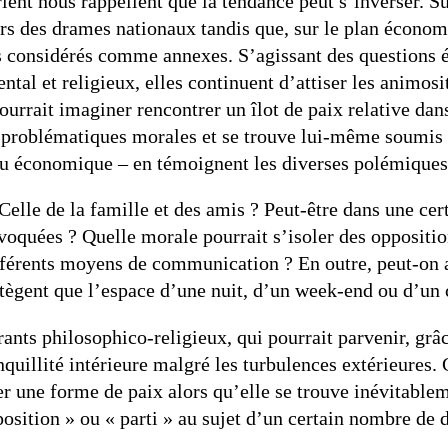
ent nous rappellent que la tendance peut s’inverser. Sur
s des drames nationaux tandis que, sur le plan économiq
considérés comme annexes. S’agissant des questions éth
tal et religieux, elles continuent d’attiser les animos
urrait imaginer rencontrer un îlot de paix relative dans
s problématiques morales et se trouve lui-même soumis 
u économique ­– en témoignent les diverses polémiques 
Celle de la famille et des amis ? Peut-être dans une ce
oquées ? Quelle morale pourrait s’isoler des opposition
différents moyens de communication ? En outre, peut-on 
otègent que l’espace d’une nuit, d’un week-end ou d’un
ants philosophico-religieux, qui pourrait parvenir, gr
nquillité intérieure malgré les turbulences extérieures.
 une forme de paix alors qu’elle se trouve inévitablem
osition » ou « parti » au sujet d’un certain nombre de d