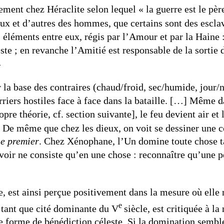
ent chez Héraclite selon lequel « la guerre est le père 
dieux et d’autres des hommes, que certains sont des escla
léments entre eux, régis par l’Amour et par la Haine : 
este ; en revanche l’Amitié est responsable de la sortie
»
 la base des contraires (chaud/froid, sec/humide, jour
rriers hostiles face à face dans la bataille. […] Même 
opre théorie, cf. section suivante], le feu devient air et 
» De même que chez les dieux, on voit se dessiner une 
le premier
. Chez Xénophane, l’Un domine toute chose t
savoir ne consiste qu’en une chose : reconnaître qu’une 
, est ainsi perçue positivement dans la mesure où elle
e
 tant que cité dominante du V
siècle, est critiquée à l
une forme de bénédiction céleste. Si la domination semble