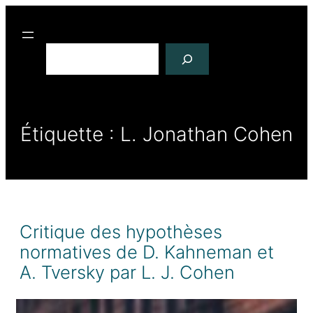
R
e
c
h
e
r
Étiquette :
L. Jonathan Cohen
c
h
e
r
Critique des hypothèses
normatives de D. Kahneman et
A. Tversky par L. J. Cohen